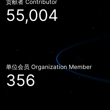
贡献者 Contributor
55,004
单位会员 Organization Member
356